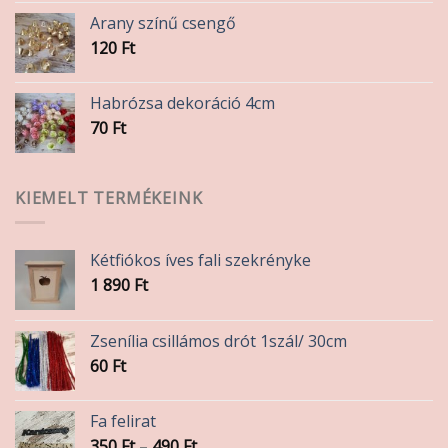
-
Arany színű csengő
330 Ft
120
Ft
Habrózsa dekoráció 4cm
70
Ft
KIEMELT TERMÉKEINK
Kétfiókos íves fali szekrényke
1 890
Ft
Zsenília csillámos drót 1szál/ 30cm
60
Ft
Fa felirat
Ártartomány:
350
Ft
–
490
Ft