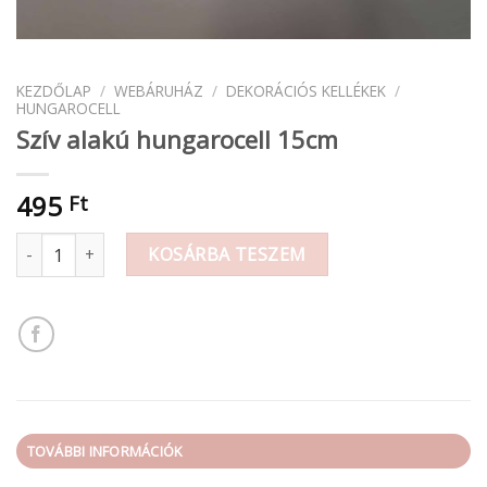
KEZDŐLAP
/
WEBÁRUHÁZ
/
DEKORÁCIÓS KELLÉKEK
/
HUNGAROCELL
Szív alakú hungarocell 15cm
495
Ft
Szív alakú hungarocell 15cm mennyiség
KOSÁRBA TESZEM
TOVÁBBI INFORMÁCIÓK