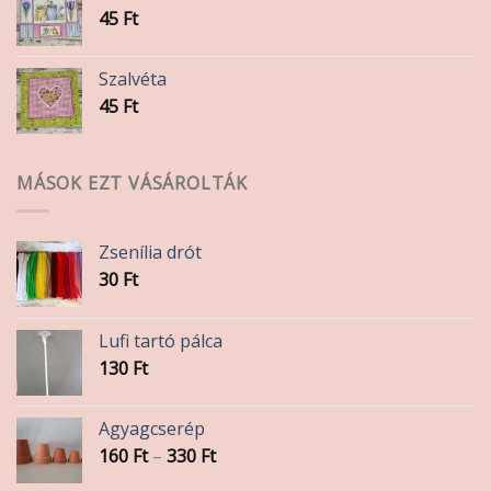
45
Ft
Szalvéta
45
Ft
MÁSOK EZT VÁSÁROLTÁK
Zsenília drót
30
Ft
Lufi tartó pálca
130
Ft
Agyagcserép
Ártartomány:
160
Ft
–
330
Ft
160 Ft