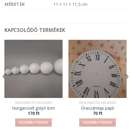
MÉRETEK
11 × 11 × 11,5 cm
KAPCSOLÓDÓ TERMÉKEK
DEKORÁCIÓS KELLÉKEK
DEKORÁCIÓS KELLÉKEK
Hungarocell golyó 6cm
Óraszámlap papír
mány:
170
Ft
70
Ft
KOSÁRBA TESZEM
KOSÁRBA TESZEM