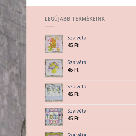
LEGÚJABB TERMÉKEINK
lon
k
Szalvéta
45
Ft
Szalvéta
45
Ft
Szalvéta
45
Ft
Szalvéta
45
Ft
Szalvéta