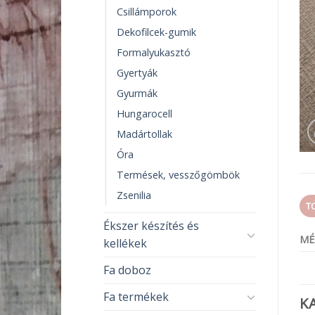
Csillámporok
Dekofilcek-gumik
Formalyukasztó
Gyertyák
Gyurmák
Hungarocell
Madártollak
Óra
Termések, vesszőgömbök
Zsenilia
T
Ékszer készítés és
MÉ
kellékek
Fa doboz
Fa termékek
K