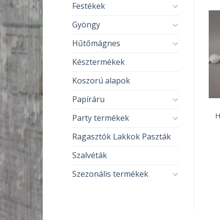
Festékek
Gyöngy
Hűtőmágnes
Késztermékek
Koszorú alapok
Papíráru
CSATOK-VERETEK
DEKORÁCIÓS KELLÉKEK
Kitűző alap ezüst kerek
Hungarocell golyó 2cm
H
Party termékek
2,5cm
65
Ft
80
Ft
Ragasztók Lakkok Paszták
KOSÁRBA TESZEM
KOSÁRBA TESZEM
Szalvéták
Szezonális termékek