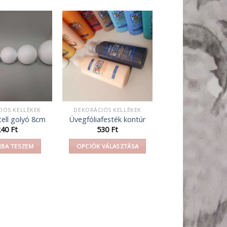
IÓS KELLÉKEK
DEKORÁCIÓS KELLÉKEK
ell golyó 8cm
Üvegfóliafesték kontúr
240
Ft
530
Ft
BA TESZEM
OPCIÓK VÁLASZTÁSA
Ennek
a
terméknek
több
variációja
van.