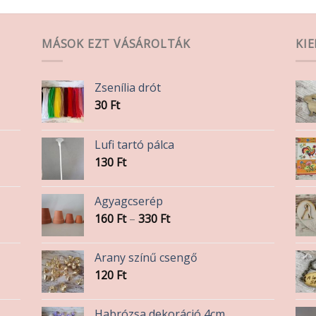
A
változatok
a
MÁSOK EZT VÁSÁROLTÁK
KI
termékoldalon
választhatók
ki
Zsenília drót
30
Ft
Lufi tartó pálca
130
Ft
Agyagcserép
Ártartomány:
160
Ft
–
330
Ft
160 Ft
-
Arany színű csengő
330 Ft
120
Ft
Habrózsa dekoráció 4cm