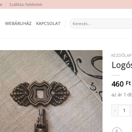
at
Szállítási feltételek
Keresés
WEBÁRUHÁZ
KAPCSOLAT
a
következőre:
KEZDŐLAP
Logó
460
Ft
az ár 1 d
Logós fog