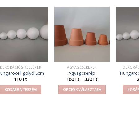
DEKORÁCIÓS KELLÉKEK
AGYAGCSEREPEK
DEKORÁC
ungarocell golyó 5cm
Agyagcserép
Hungaroc
Ártartomány:
110
Ft
160
Ft
–
330
Ft
160 Ft
-
KOSÁRBA TESZEM
OPCIÓK VÁLASZTÁSA
KOSÁR
330 Ft
Ennek
a
terméknek
több
variációja
van.