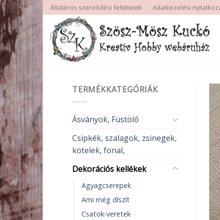
Skip
Általános szerződési feltételek
Adatkezelési nyilatkoz
to
content
TERMÉKKATEGÓRIÁK
Ásványok, Füstölő
Csipkék, szalagok, zsinegek,
kötelek, fonal,
Dekorációs kellékek
Agyagcserepek
Ami még díszít
Csatok-veretek