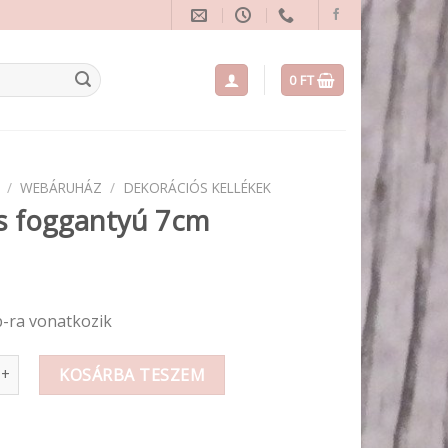
0
FT
/
WEBÁRUHÁZ
/
DEKORÁCIÓS KELLÉKEK
s foggantyú 7cm
b-ra vonatkozik
gantyú 7cm mennyiség
KOSÁRBA TESZEM