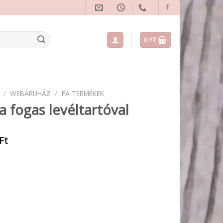
0
FT
/
WEBÁRUHÁZ
/
FA TERMÉKEK
fa fogas levéltartóval
Ft