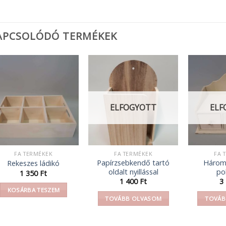
APCSOLÓDÓ TERMÉKEK
ELFOGYOTT
ELF
FA TERMÉKEK
FA TERMÉKEK
FA 
Papírzsebkendő tartó
Három 
Rekeszes ládikó
oldalt nyillással
po
1 350
Ft
1 400
Ft
3
KOSÁRBA TESZEM
TOVÁBB OLVASOM
TOVÁB