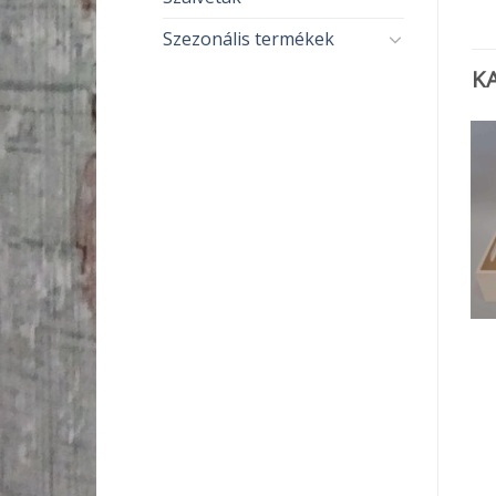
Szezonális termékek
K
ELFOGYOTT
DEKORÁCIÓS KELLÉKEK
FA TERMÉKEK
Üveges kulcstartó
Fa felirat
szekrényke
450
Ft
1 790
Ft
KOSÁRBA TESZEM
TOVÁBB OLVASOM