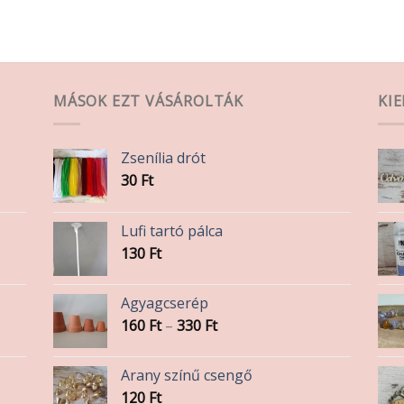
MÁSOK EZT VÁSÁROLTÁK
KI
Zsenília drót
30
Ft
Lufi tartó pálca
130
Ft
Agyagcserép
Ártartomány:
160
Ft
–
330
Ft
160 Ft
-
Arany színű csengő
330 Ft
120
Ft