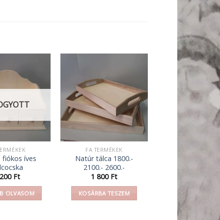
OGYOTT
TERMÉKEK
FA TERMÉKEK
fiókos íves
Natúr tálca 1800.-
lcocska
2100.- 2600.-
 200
Ft
1 800
Ft
B OLVASOM
KOSÁRBA TESZEM