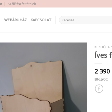
at
Szállítási feltételek
Keresés
WEBÁRUHÁZ
KAPCSOLAT
a
következőre:
KEZDŐLAP
Íves 
2 390
Elfogyott