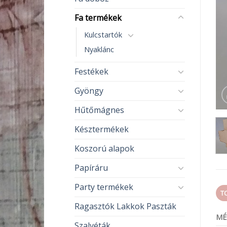
Fa termékek
Kulcstartók
Nyaklánc
Festékek
Gyöngy
Hűtőmágnes
Késztermékek
Koszorú alapok
Papíráru
Party termékek
T
Ragasztók Lakkok Paszták
MÉ
Szalvéták