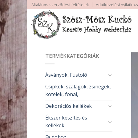
Skip
Általános szerződési feltételek
Adatkezelési nyilatkoz
to
content
TERMÉKKATEGÓRIÁK
Ásványok, Füstölő
Csipkék, szalagok, zsinegek,
kötelek, fonal,
Dekorációs kellékek
Ékszer készítés és
kellékek
Fa doboz