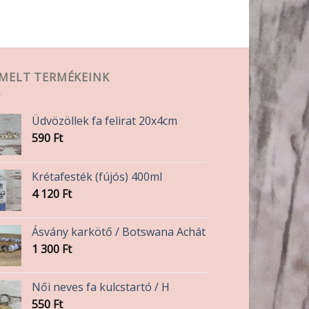
EMELT TERMÉKEINK
Üdvözöllek fa felirat 20x4cm
590
Ft
Krétafesték (fújós) 400ml
4 120
Ft
Ásvány karkötő / Botswana Achát
1 300
Ft
Női neves fa kulcstartó / H
550
Ft