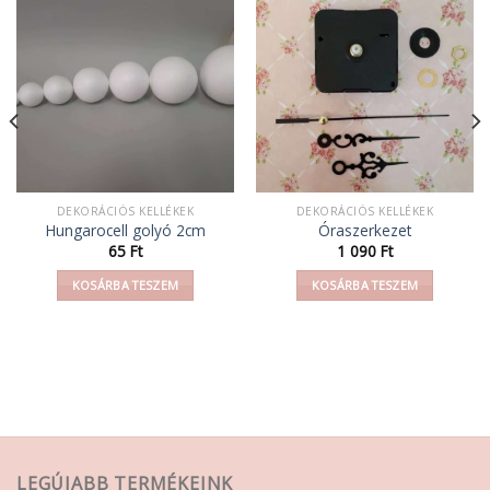
DEKORÁCIÓS KELLÉKEK
DEKORÁCIÓS KELLÉKEK
Hungarocell golyó 2cm
Óraszerkezet
mány:
65
Ft
1 090
Ft
KOSÁRBA TESZEM
KOSÁRBA TESZEM
LEGÚJABB TERMÉKEINK