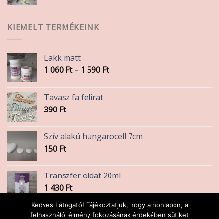
KIEMELT TERMÉKEINK
Lakk matt
Ártartomány:
1 060
Ft
–
1 590
Ft
1
060 Ft
Tavasz fa felirat
-
390
Ft
1
590 Ft
Szív alakú hungarocell 7cm
150
Ft
Transzfer oldat 20ml
1 430
Ft
Kedves Látogató! Tájékoztatjuk, hogy a honlapon, a
Szalvéta
felhasználói élmény fokozásának érdekében sütiket