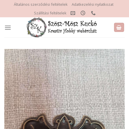
Skip
Általános szerződési feltételek
Adatkezelési nyilatkozat
to
Szállítási feltételek
content