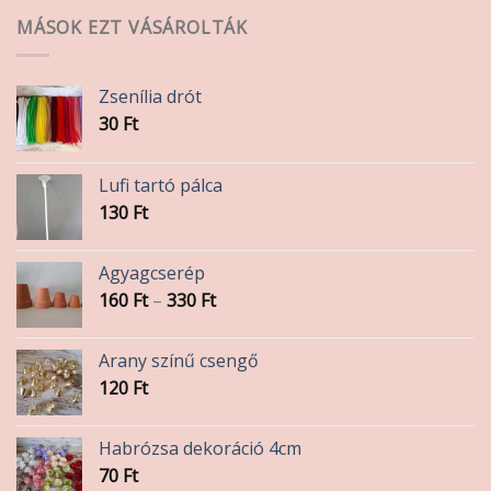
MÁSOK EZT VÁSÁROLTÁK
Zsenília drót
30
Ft
Lufi tartó pálca
130
Ft
Agyagcserép
Ártartomány:
160
Ft
–
330
Ft
160 Ft
-
Arany színű csengő
330 Ft
120
Ft
Habrózsa dekoráció 4cm
70
Ft