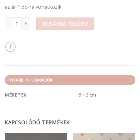
az ár 1 db-ra vonatkozik
Bronz fém fogganytú 6x3cm mennyiség
KOSÁRBA TESZEM
TOVÁBBI INFORMÁCIÓK
MÉRETEK
6 × 3 cm
KAPCSOLÓDÓ TERMÉKEK