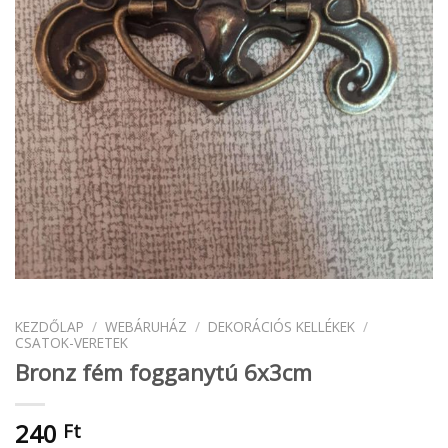
KEZDŐLAP
/
WEBÁRUHÁZ
/
DEKORÁCIÓS KELLÉKEK
/
CSATOK-VERETEK
Bronz fém fogganytú 6x3cm
240
Ft